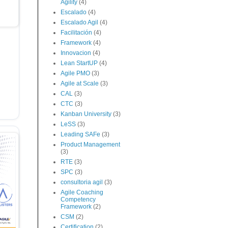
Agility
(4)
Escalado
(4)
Escalado Agil
(4)
Facilitación
(4)
Framework
(4)
Innovacion
(4)
Lean StartUP
(4)
Agile PMO
(3)
Agile at Scale
(3)
CAL
(3)
CTC
(3)
Kanban University
(3)
LeSS
(3)
Leading SAFe
(3)
Product Management
(3)
RTE
(3)
SPC
(3)
consultoria agil
(3)
Agile Coaching
Competency
Framework
(2)
CSM
(2)
Certification
(2)