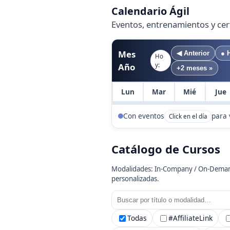
Calendario Ágil
Eventos, entrenamientos y cer
Mes
◀︎ Anterior
● 
Ho
Año
y:
+2 meses »
Lun
Mar
Mié
Jue
Con eventos
para 
Click en el día
Catálogo de Cursos
Modalidades: In‑Company / On‑Demand /
personalizadas.
Todas
#AffiliateLink