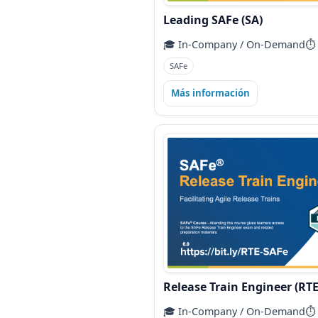
Leading SAFe (SA)
🎓 In‑Company / On‑Demand
⏱️
SAFe
Más información
Release Train Engineer (RTE
🎓 In‑Company / On‑Demand
⏱️