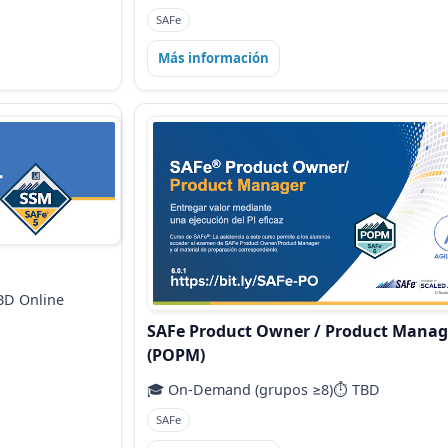
SAFe
Más información
BD Online
SAFe Product Owner / Product Manag
(POPM)
🎓 On‑Demand (grupos ≥8)
⏱️ TBD
SAFe