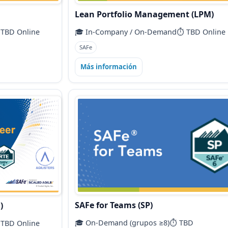
Lean Portfolio Management (LPM)
 TBD Online
🎓 In‑Company / On‑Demand
⏱️ TBD Online
SAFe
Más información
SAFe for Teams (SP)
)
🎓 On‑Demand (grupos ≥8)
⏱️ TBD
 TBD Online