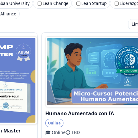
ban University
Lean Change
Lean Startup
Liderazg
Alliance
Lim
Humano Aumentado con IA
Online
m Master
🎓 Online
⏱️ TBD